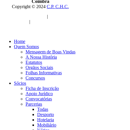
Coimbra
Copyright © 2024
C.P. C.H.C.
Política de Privacidade
|
Termos de Uso
& Cookies
|
Livro de Reclamações
Home
Quem Somos
Mensagem de Boas Vindas
A Nossa História
Estatutos
Orgãos Sociais
Folhas Informativas
Concursos
Sócios
Ficha de Inscrição
Apoio Jurídico
Convocatórias
Parcerias
Todas
Desporto
Hotelaria
Mobiliário